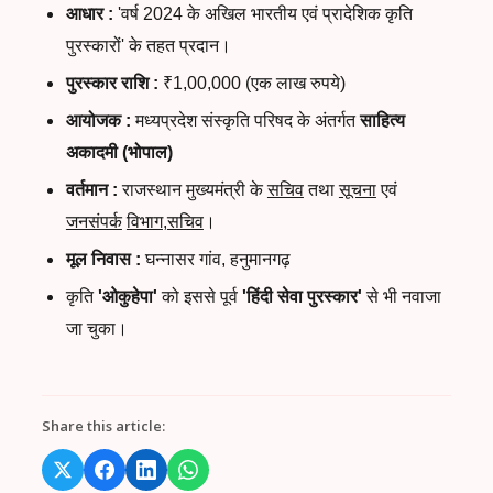
आधार
:
'
वर्ष
2024
के
अखिल
भारतीय
एवं
प्रादेशिक
कृति
पुरस्कारों
'
के
तहत
प्रदान।
पुरस्कार
राशि
:
₹
1,00,000 (
एक
लाख
रुपये
)
आयोजक
:
मध्यप्रदेश
संस्कृति
परिषद
के
अंतर्गत
साहित्य
अकादमी
(
भोपाल
)
वर्तमान
:
राजस्थान
मुख्यमंत्री
के
सचिव
तथा
सूचना
एवं
जनसंपर्क
विभाग
,
सचिव
।
मूल
निवास
:
घन्नासर
गांव
,
हनुमानगढ़
कृति
'
ओकुहेपा
'
को
इससे
पूर्व
'
हिंदी
सेवा
पुरस्कार
'
से
भी
नवाजा
जा
चुका।
Share this article: