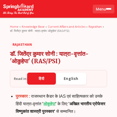
Menu
Home
»
Knowledge Base
»
Current Affairs and Articles
»
Rajasthan
»
डॉ. जितेंद्र कुमार सोनी : यात्रा-वृत्तांत-'ओकुहेपा' (RAS/PSI)
RAJASTHAN
डॉ. जितेंद्र कुमार सोनी : यात्रा-वृत्तांत-
'ओकुहेपा' (RAS/PSI)
हिंदी
English
Read in:
पुरस्कार
:
राजस्थान
कैडर
के
IAS
एवं
साहित्यकार
को
उनके
हिंदी
यात्रा
-
वृत्तांत
'
ओकुहेपा
'
के
लिए
'
अखिल
भारतीय
प्रोफेसर
विष्णुकांत
शास्त्री
पुरस्कार
'
से
सम्मानित।